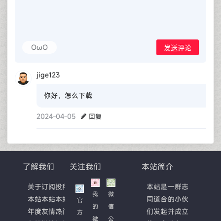
OωO
发送评论
jige123
你好，怎么下载
2024-04-05
回复
了解我们
关注我们
本站简介
关于
订阅
投稿
本站是一群志
我
微
本站
本站
本站
同道合的小伙
官
的
信
年度
友情
热门
们发起并成立
方
微
公