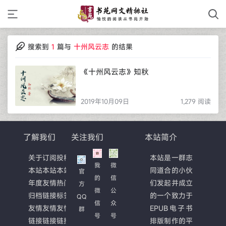
搜索到
1
篇与
十州风云志
的结果
《十州风云志》知秋
2019年10月09日
1,279 阅读
了解我们
关注我们
本站简介
关于
订阅
投稿
本站是一群志
我
微
本站
本站
本站
同道合的小伙
官
的
信
年度
友情
热门
们发起并成立
方
微
公
归档
链接
标签
的一个致力于
QQ
信
众
友情
友情
友情
EPUB电子书
群
号
号
链接
链接
链接
排版制作的平