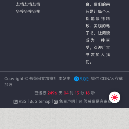
友情
友情
友情
台，我们的宗
链接
链接
链接
旨是让每个人
都能读到精
致、美观的电
子书，让阅读
成为一种享
受，欢迎广大
书友加入我
们。
Copyright ©
书苑网文精排社
本站由
提供 CDN/云存储
加速
已运行
2496
天
04
时
15
分
16
秒
RSS
|
Sitemap
|
免责声明
|
假装我是有备案的