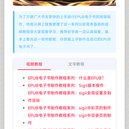
为了方便广大书友更快的上手进行EPUB电子书的排版制
作，特意从网上搜集整理了这一系列比较简单直观的视
频教程供大家观看学习，推荐初学者一定认真观看，基
本上看完这一些列教程，你就能上手制作出自己的EPUB
电子书了。
视频教程
文字教程
EPUB电子书制作教程系列：什么是EPUB?
EPUB电子书制作教程系列：Sigil基本操作
EPUB电子书制作教程系列：sigil全局设置及制
作目标
EPUB电子书制作教程系列：sigil中彩页的制作
EPUB电子书制作教程系列：sigil中目录页的制
作