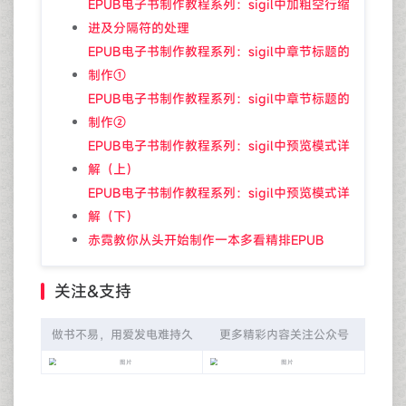
EPUB电子书制作教程系列：sigil中加粗空行缩
进及分隔符的处理
EPUB电子书制作教程系列：sigil中章节标题的
制作①
EPUB电子书制作教程系列：sigil中章节标题的
制作②
EPUB电子书制作教程系列：sigil中预览模式详
解（上）
EPUB电子书制作教程系列：sigil中预览模式详
解（下）
赤霓教你从头开始制作一本多看精排EPUB
关注&支持
做书不易，用爱发电难持久
更多精彩内容关注公众号