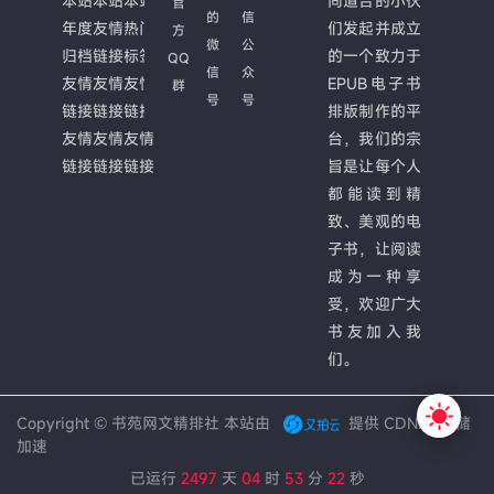
本站
本站
本站
同道合的小伙
官
的
信
年度
友情
热门
们发起并成立
方
微
公
归档
链接
标签
的一个致力于
QQ
信
众
友情
友情
友情
EPUB电子书
群
号
号
链接
链接
链接
排版制作的平
友情
友情
友情
台，我们的宗
链接
链接
链接
旨是让每个人
都能读到精
致、美观的电
子书，让阅读
成为一种享
受，欢迎广大
书友加入我
们。
Copyright ©
书苑网文精排社
本站由
提供 CDN/云存储
加速
已运行
2497
天
04
时
53
分
22
秒