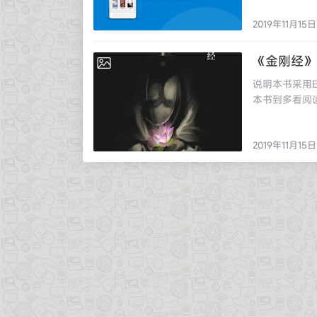
TXT/ePu
2019年11月15日
超越纸书的良
的同时，用户
频道，以满足
《金刚经》
2019-11-15
品做到极致，立
说明本书采用E
TXT/EPU
本书到多看阅
图文混排 间
吧！[alt t
数据联网匹配
负。错误提示的
间解决搜书难
2019年11月15日
依然广泛使用
理；3、绝佳
书使用《大正
4、个性化设
中的《金刚经
果；方便阅读
大多数采用南
编辑精选优质
分。本书亦承袭此
精排版图书可与
社《古代经典鉴赏
的精品阅读时
音频修改。[/alt]
雅，从第一感
之外，还支持TX
章，自适应排版
行重组，以适
网络上找到大