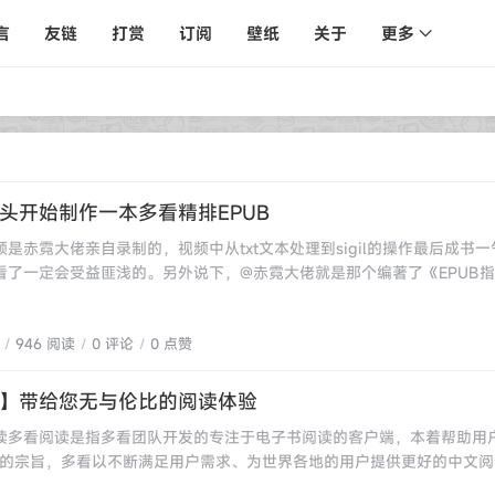
言
友链
打赏
订阅
壁纸
关于
更多
头开始制作一本多看精排EPUB
是赤霓大佬亲自录制的，视频中从txt文本处理到sigil的操作最后成书一
看了一定会受益匪浅的。另外说下，@赤霓大佬就是那个编著了《EPUB
》牛人，他也会不定期在本站露面哦。
946 阅读
0 评论
0 点赞
】带给您无与伦比的阅读体验
读多看阅读是指多看团队开发的专注于电子书阅读的客户端，本着帮助用户
”的宗旨，多看以不断满足用户需求、为世界各地的用户提供更好的中文阅
给广大消费者提供更好的阅读体验。多看阅读是一款经典阅读软件。支持