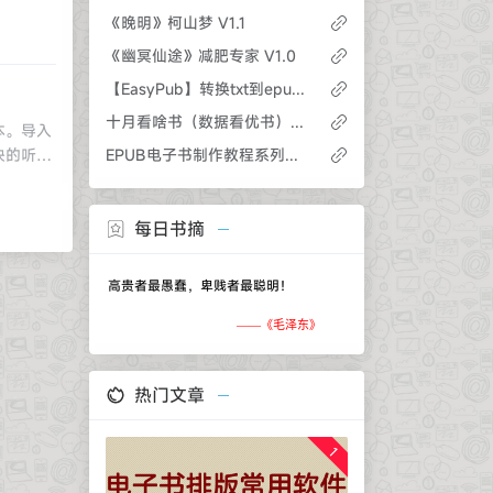
读者拥有
《晚明》柯山梦 V1.1
，在阅读
《幽冥仙途》减肥专家 V1.0
增了原创
追求把产
【EasyPub】转换txt到epub和mobi 【v1.50】（支持单mobi7/kf8格式输出）
支持：
十月看啥书（数据看优书）2019.10
本。导入
多字体/
快的听书
EPUB电子书制作教程系列：Sigil基本操作
面等元
否则后果自
索：瞬
行、今天
书做好整
每日书摘
版本。本
节问题；
使》专辑
出最炫效
流通本绝
城：专业
高贵者最愚蠢，卑贱者最聪明！
三十二
：书城
辞书出版
——《
毛泽东
》
，享受您
不同，现据
清新优
精品图书
热门文章
自动分
中的内容进
你可以从
1
看阅读还