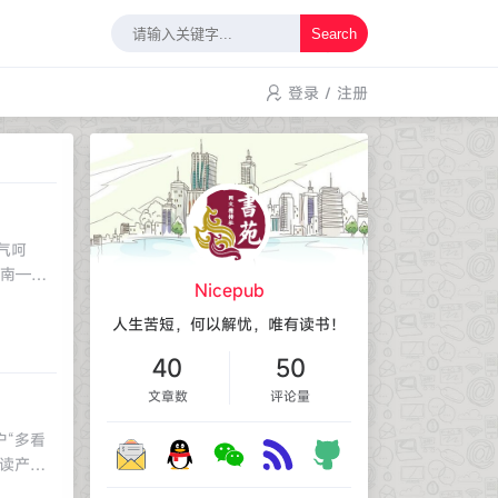
Search
登录
/
注册
气呵
指南——
Nicepub
人生苦短，何以解忧，唯有读书！
40
50
文章数
评论量
“多看
读产品