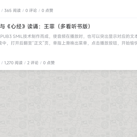
b/PDF阅读格式。依托其10年专业排版积累以及其强大的图书编辑团队，使
365 阅读
0 评论
0 点赞
好阅读体验。用户通过多看阅读享受精品阅读资源，提供多达上万种图书
可以对图书进行云备份，随时随地享受多看阅读体验。多看阅读软件中新
更多用户。多看团队以为全世界的用户提供良好的中文阅读产品为己任，
与《心经》读诵：王菲（多看听书版）
志给广大消费者提供更好的阅读体验。适合机型： Android 4.1+格式
PUB3 SMIL技术制作而成，使音频在播放时，也可以突出显示对应的文
B/PDF书城图书购买方式：支持手机支付宝支付排版效果：优雅的中文排版，
读中，打开后翻至“正文”页，单指上滑唤出菜单，点击播放按钮，开始愉
距处理、标点禁排和压缩海量书城：数百万册图书搜索书籍匹配：独有的封
ype="error"]本人所排版之电子书，仅用于技术研究，请勿用于商业用途，
功能阅历系统：更加科学的规划阅读时间其他功能特性1、超强免费图书搜
文案[/alt]凡例《金刚经》现存共六个汉语译本，本书使用历史上最流
题；2、智能书架：可个性化设置书架分类，本地图书搜索，为大批量藏
1,270 阅读
2 评论
0 点赞
的鸠摩罗什译本。《金刚经》鸠摩罗什译本在历史上曾出现过稍有不同的
体验：智能提取章节目录、全文搜索、快捷书签，考虑到您阅读的每个细
藏》本，在个别地方根据其他版本进行了对勘。音频采用王菲《爱笑的天
置：白天/夜晚主题、字体大小、间距随心搭配、尽享DIY；海量字体，选
》。对照音频修改了部分字词，具体内容见“修订”一节。古今《金刚经》
；5、专业阅读笔记：简便设置阅读批注，经典语句分享；6、VIP品质书
朝梁昭明太子的三十二分法，即将《金刚经》划分为三十二个部分，称作
新书，二次校正，专业图文混编，享受VIP品质阅读体验；7、多设备同步
做法。[alt type="success"]王菲读诵的《金刚经》与我所用的上海
多看ios、多看kindle版本时时同步，一个帐号多重选择；8、多看阅读
系列·金刚经鉴赏辞典》（ISBN 978-7-5326-4092-8）正文略有
光。 为什么要用多看阅读 设计 多看阅读从设计上来说，整体美观大方，
排版赏析[photo][/photo][photo][/photo]
觉上来说就很吸引人。 功能 多看阅读的功能十分强大，除了书城的大量
T/EPUB/PDF（不支持MOBI 和 Word ）格式本地导入，TXT文件会
，让你的阅读不再枯燥；多看提供的 PDF 的重排功能，能够将 PDF 
应不同大小屏幕的移动设备阅读；当然还支持目前最主流的EPUB格式，
量的精排书，也可以自己动手排版，做你自己的专属书籍。不仅如此，多