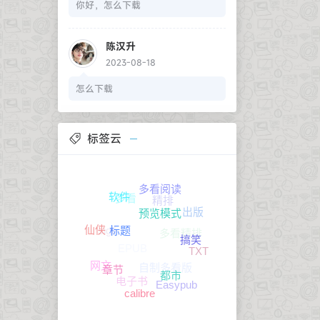
你好，怎么下载
陈汉升
2023-08-18
怎么下载
标签云
精排
多看
多看阅读
多看精排
出版
软件
sigil
EPUB
TXT
预览模式
自制多看版
仙侠
搞笑
标题
电子书
网文
Easypub
都市
章节
calibre