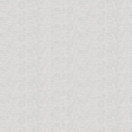
、听书、词典、换肤、WIFI传书、云空间、终端间同步、笔记、书签、目
多实用。其中免费提供的5G空间足够你存很多书，可以很方便的在各终端
记支持导入导出，还可以同步到印象笔记。总之你能想到的基本多看都能
最后单独说说多看的排版，在众多阅读软件中，多看的精排书可以说是独树
用排版样式，多看还支持众多的富媒体，视频、音乐、图片、画廊等一个
些基本的HTML和CSS知识，你也可以排出属于你自己的精排书。下面放
建议大家尽量从多看官网获取最新版本，点击下
多看官网下载页面。Android 下载Android HD 下载IOS版 下载Kind
供一个大神修改的去广告/去推荐/去书城/完美版的6.0.0，有需求的可以
ply]隐藏的内容http://love2wind.cn/archives/1976.html[/reply]