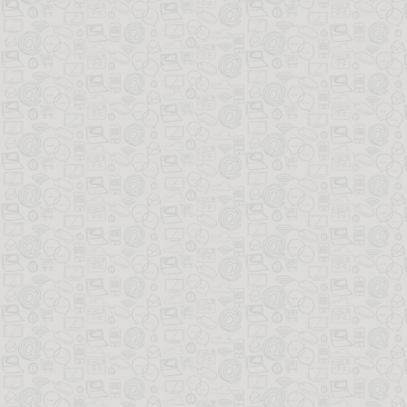
提供了，翻译
享、阅历等众
阅读记录；笔
到。 排版 
除了基本的常
你如果了解一
自己排版的书供大家参考： 怎么获取多看阅读 
面按钮直接传送到
充说明 这里提
用。下载地址： [re