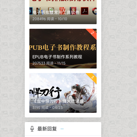
录、分
间同步
电子书排版常用工具软件
做
208496 阅读 - 10/10
一帜的，
都不少。
2
两张笔者
le下载补
下载使
EPUB电子书制作系列教程
207533 阅读 - 11/15
3
《雪中悍刀行》烽火戏诸侯
3195 阅读 - 04/23
最新回复