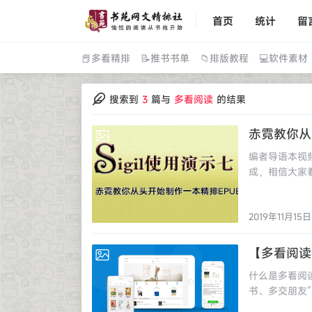
首页
统计
留
📕多看精排
📝推书书单
📁排版教程
💻软件素材
搜索到
3
篇与
多看阅读
的结果
赤霓教你从
2019-11-15
编者导语本视频
成，相信大家
从入门到放弃
2019年11月15日
【多看阅读
2019-11-15
什么是多看阅
书、多交朋友
为己任，立志