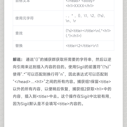
目标文本
</head> <body>
<h1>XXXX</h1>
. ，* ，()，\1，\2，(?s)，
使用元字符
\n，\r
(?s)<title></title>\n(.*<h1>
查找
(.*)</h1>)
替换
<title>\2</title>\r\1
解说：
通说“()”的捕获群获取所需要的字符串，然后以逆
向引用来达到插入内容的目的。使用Sigil的前置符“(?s)”
使得“.*”可以匹配到换行符“n”，因此表达式可以匹配到
“</head>…<h1>”之间的所有内容。捕获组1保留<title>
以外的所有内容，以便稍后恢复，捕获组2获取<h1>中的
内容，插入到<title>中去。这个操作在Sigil中比较有用，
因为Sigil默认是不会填写<title>内容的。