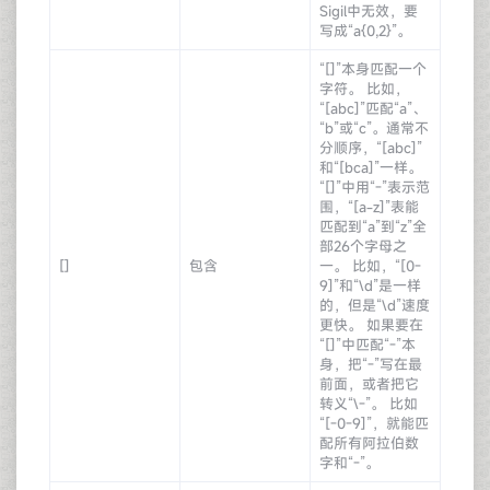
Sigil中无效，要
写成“a{0,2}”。
“[]”本身匹配一个
字符。 比如，
“[abc]”匹配“a”、
“b”或“c”。通常不
分顺序，“[abc]”
和“[bca]”一样。
“[]”中用“-”表示范
围，“[a-z]”表能
匹配到“a”到“z”全
部26个字母之
[]
包含
一。 比如，“[0-
9]”和“\d”是一样
的，但是“\d”速度
更快。 如果要在
“[]”中匹配“-”本
身，把“-”写在最
前面，或者把它
转义“\-”。 比如
“[-0-9]”，就能匹
配所有阿拉伯数
字和“-”。