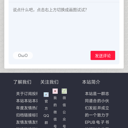
OωO
发送评论
了解我们
关注我们
本站简介
关于
订阅
投稿
本站是一群志
我
微
本站
本站
本站
同道合的小伙
官
的
信
年度
友情
热门
们发起并成立
方
微
公
归档
链接
标签
的一个致力于
QQ
信
众
友情
友情
友情
EPUB电子书
群
号
号