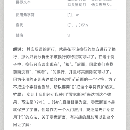
目标文本
举头望明月， 低头思故乡。
使用元字符
[^]，\n
查找
([^，。])$\n
替换
\1
解说：
其实所谓的断行，就是在不该换行的地方进行了换
行，那么只要分析出不该换行的特征就可以了。在这个例
子中，换行只应该出现在“，”和“。”后面，因此我们查找
前面没有“，”或者“。”的换行，并且将其删除就可以了。
因为使用的正则表达式会匹配到“n”前面的一个字符，为了
不把这个字符也删除，所以要用“()”把这个字符保护起来。
扩展：
实际上我们还可以使用“零宽断言”来达到这个效
果，写法是“(?<![，。]$)n”,直接替换为空，零宽断言本身
就保护了字符。但是作为一个入门应用，我还是先介绍使
用“[^]”的方法，关于零宽断言，有兴趣的朋友可以到这个
网址了解：