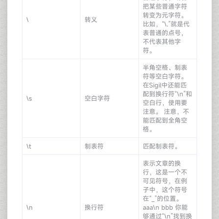
把某些普通字符
转变为元字符。
\
转义
比如，“\.”就是代
表普通的点号，
不代表其他字
符。
半角空格、制表
符等空白字符。
在Sigil中还能匹
配到换行符“\n”和
\s
空白字符
空白行，使用要
注意。 注意，不
能匹配到全角空
格。
\t
制表符
匹配制表符。
表示文章的换
行，这是一个不
可见符号，在例
子中，这个符号
在“_”的位置。
\n
换行符
aaa\n bbb 你能
够通过“\n”找到换