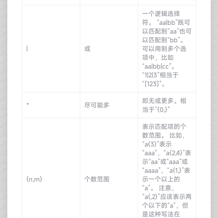
一个逻辑选择
符。 “aa|bb”既可
以匹配到“aa”也可
以匹配到“bb”。
|
或
可以用到多个选
项中，比如
“aa|bb|cc”。
“1|2|3”相当于
“[123]”。
即无或更多。相
*
尽可能多
当于“{0,}”
表示匹配项的个
数范围。 比如，
“a{3}”表示
“aaa”，“a{2,4}”表
示“aa”或“aaa”或
“aaaa”，“a{1,}”表
{n,m}
个数范围
示一个以上的
“a”。 注意，
“a{,2}”应该表示两
个以下的“a”，但
是这种写法在