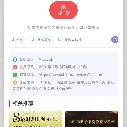
赞 赏
如果觉得我的文章对你有用，请随意赞赏
sigil
基本操作
正则表达式
版权属于：
Nicepub
最后修改：
2020年12月13日14时41分51秒
本文链接：
https://nicepub.top/archives/122.html
作品采用：
《
署名-非商业性使用-相同方式共享 4.0 国际
(CC BY-NC-SA 4.0)
》许可协议授权
相关推荐