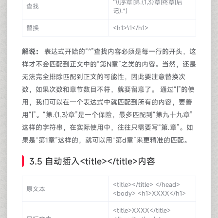
^((序章|第.{1,3}章|终章|后
查找
记).*)
替换
<h1>\1</h1>
解说：
表达式开始的“^”查找内容必须是每一行的开头，这
样才不会匹配到正文中的“第N章”之类的内容。当然，还是
无法完全排除匹配到正文的可能性，因此要注意替换次
数，如果次数和章节数目不符，就要留意了。 通过“|”的使
用，我们可以在一个表达式中就匹配到所有的内容，要善
用“|”。“第.{1,3}章”是一个保险，最多匹配到“第九十九章”
这样的字符串，在实际使用中，往往只需要写“第.章”。如
果是“第1章”这样的，就可以用“第d章”来更精准的匹配。
3.5 自动插入<title></title>内容
<title></title> </head>
原文本
<body> <h1>XXXX</h1>
<title>XXXX</title>