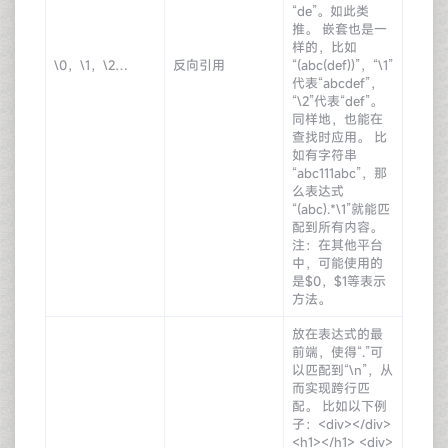
“de”。如此类
推。 嵌套也是一
样的，比如
\0，\1，\2…
反向引用
“(abc(def))”，“\1”
代表“abcdef”，
“\2”代表“def”。
同样地，也能在
查找时应用。 比
如有字符串
“abc111abc”，那
么表达式
“(abc).*\1”就能匹
配到所有内容。
注：在其他平台
中，可能使用的
是$0，$1等表示
方法。
放在表达式的最
前端，使得“.”可
以匹配到“\n”，从
而实现跨行匹
配。 比如以下例
子：<div></div>
<h1></h1> <div>