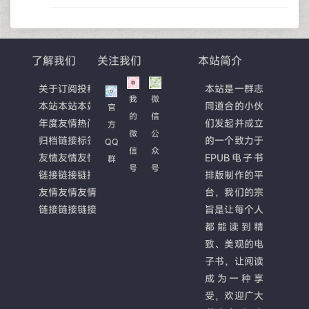
了解我们
关注我们
本站简介
关于
订阅
投稿
本站是一群志
我
微
本站
本站
本站
同道合的小伙
官
的
信
年度
友情
热门
们发起并成立
方
微
公
归档
链接
标签
的一个致力于
QQ
信
众
友情
友情
友情
EPUB电子书
群
号
号
链接
链接
链接
排版制作的平
友情
友情
友情
台，我们的宗
链接
链接
链接
旨是让每个人
都能读到精
致、美观的电
子书，让阅读
成为一种享
受，欢迎广大