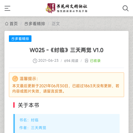
首页
/
📕多看精排
/
正文
📕多看精排
W025 -《纣临》三天两觉 V1.0
2021-06-23
/
694 阅读
/
已收录
温馨提示：
本文最后更新于2021年06月30日，已超过1863天没有更新，若
内容或图片失效，请留言反馈。
关于本书
书名：纣临
作者：三天两觉